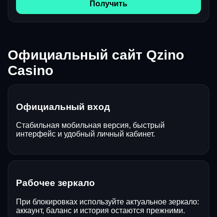
Получить
Официальный сайт Qzino
Casino
Официальный вход
Стабильная мобильная версия, быстрый
интерфейс и удобный личный кабинет.
Рабочее зеркало
При блокировках используйте актуальное зеркало:
аккаунт, баланс и история остаются прежними.