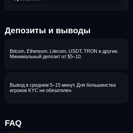
Депозиты и выводы
Bitcoin, Ethereum, Litecoin, USDT, TRON и другие.
Минимальный депозит от $5–10.
Вывод в среднем 5–15 минут. Для большинства
игроков KYC не обязателен.
FAQ