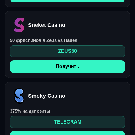
Sneket Casino
50 фриспинов в Zeus vs Hades
ZEUS50
Получить
Smoky Casino
375% на депозиты
TELEGRAM