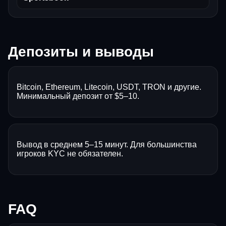
Депозиты и выводы
Bitcoin, Ethereum, Litecoin, USDT, TRON и другие.
Минимальный депозит от $5–10.
Вывод в среднем 5–15 минут. Для большинства
игроков KYC не обязателен.
FAQ