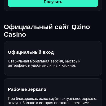
Получить
Официальный сайт Qzino
Casino
Официальный вход
Стабильная мобильная версия, быстрый
интерфейс и удобный личный кабинет.
Рабочее зеркало
При блокировках используйте актуальное зеркало:
аккаунт, баланс и история остаются прежними.