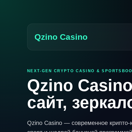
Qzino Casino
NEXT-GEN CRYPTO CASINO & SPORTSBO
Qzino Casi
сайт, зеркал
Qzino Casino — современное крипто-ка