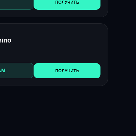
ПОЛУЧИТЬ
ino
AM
ПОЛУЧИТЬ