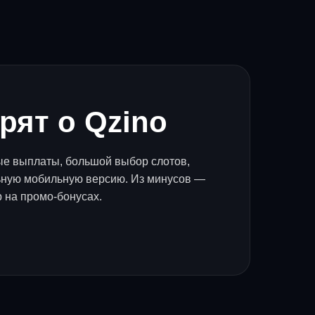
рят о Qzino
ые выплаты, большой выбор слотов,
ьную мобильную версию. Из минусов —
 на промо-бонусах.