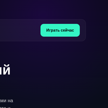
Играть сейчас
ый
ами на