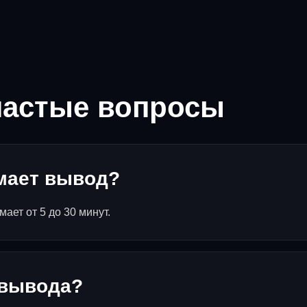
частые вопросы
мает вывод?
ает от 5 до 30 минут.
 вывода?