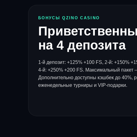
БОНУСЫ QZINO CASINO
Приветственны
на 4 депозита
1-й депозит: +125% +100 FS, 2-й: +150% +1
4-й: +250% +200 FS. Максимальный пакет 
Дополнительно доступны кэшбек до 40%, р
еженедельные турниры и VIP-подарки.