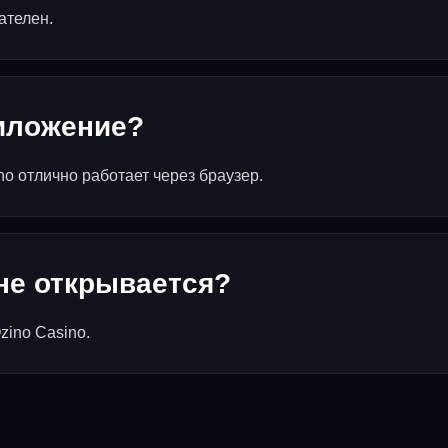
ателен.
иложение?
o отлично работает через браузер.
 не открывается?
zino Casino.