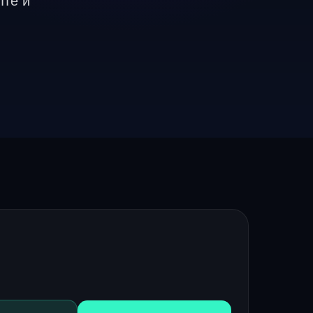
пте и