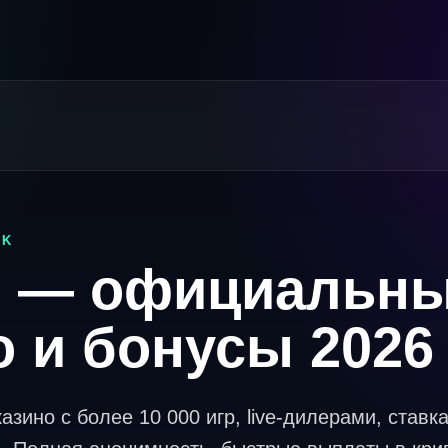
OK
no — официальн
о и бонусы 2026
зино с более 10 000 игр, live-дилерами, ставк