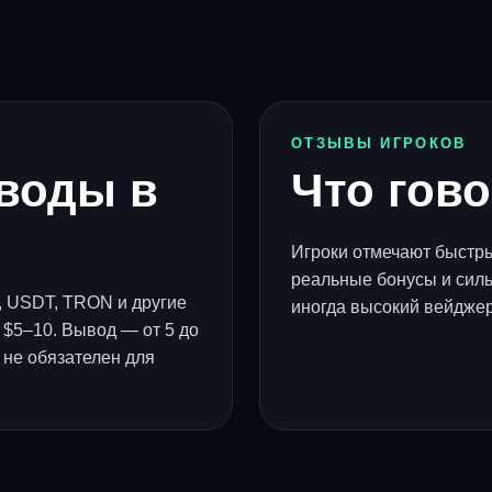
ОТЗЫВЫ ИГРОКОВ
воды в
Что гово
Игроки отмечают быстр
реальные бонусы и сил
n, USDT, TRON и другие
иногда высокий вейджер
$5–10. Вывод — от 5 до
 не обязателен для