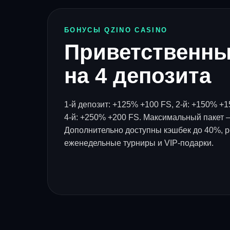
БОНУСЫ QZINO CASINO
Приветственны
на 4 депозита
1-й депозит: +125% +100 FS, 2-й: +150% +1
4-й: +250% +200 FS. Максимальный пакет 
Дополнительно доступны кэшбек до 40%, р
еженедельные турниры и VIP-подарки.