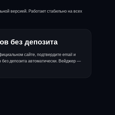
ьной версией. Работает стабильно на всех
ов без депозита
фициальном сайте, подтвердите email и
 без депозита автоматически. Вейджер —