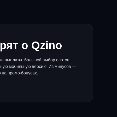
рят о Qzino
ые выплаты, большой выбор слотов,
ьную мобильную версию. Из минусов —
 на промо-бонусах.