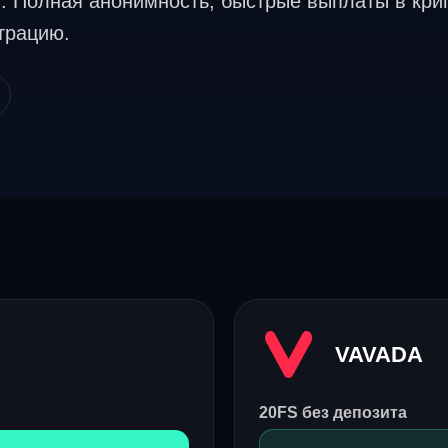
. Полная анонимность, быстрые выплаты в кри
трацию.
VAVADA
20FS без депозита