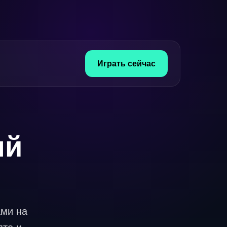
Играть сейчас
ый
ами на