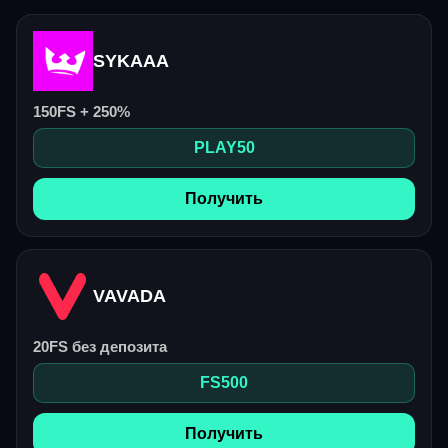
SYKAAA
150FS + 250%
PLAY50
Получить
VAVADA
20FS без депозита
FS500
Получить