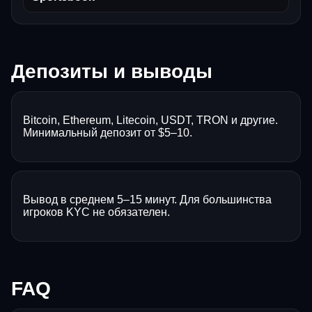
Депозиты и выводы
Bitcoin, Ethereum, Litecoin, USDT, TRON и другие.
Минимальный депозит от $5–10.
Вывод в среднем 5–15 минут. Для большинства
игроков KYC не обязателен.
FAQ