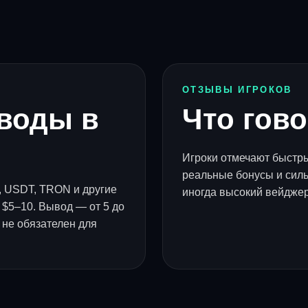
ОТЗЫВЫ ИГРОКОВ
воды в
Что гово
Игроки отмечают быстр
реальные бонусы и сил
n, USDT, TRON и другие
иногда высокий вейджер
$5–10. Вывод — от 5 до
 не обязателен для