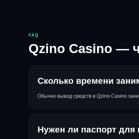
FAQ
Qzino Casino — 
Сколько времени зани
Обычно вывод средств в Qzino Casino заним
Нужен ли паспорт для