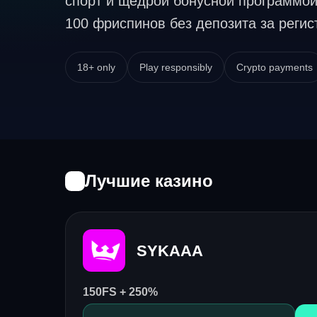
спорт и щедрой бонусной программой
100 фриспинов без депозита за регис
18+ only
Play responsibly
Crypto payments
Лучшие казино
SYKAAA
150FS + 250%