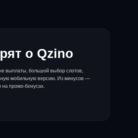
рят о Qzino
ые выплаты, большой выбор слотов,
ьную мобильную версию. Из минусов —
 на промо-бонусах.