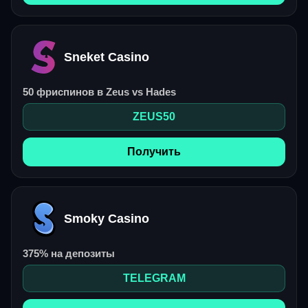
Sneket Casino
50 фриспинов в Zeus vs Hades
ZEUS50
Получить
Smoky Casino
375% на депозиты
TELEGRAM