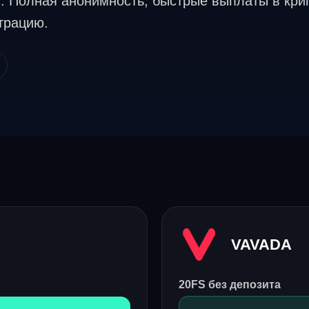
. Полная анонимность, быстрые выплаты в кри
трацию.
VAVADA
20FS без депозита