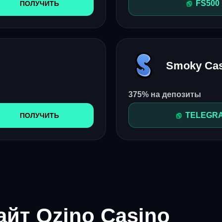
FS500
ПОЛУЧИТЬ
Smoky Cas
375% на депозиты
TELEGR
ПОЛУЧИТЬ
йт Qzino Casino