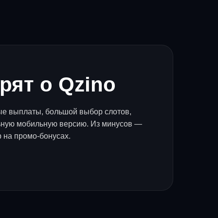
рят о Qzino
ые выплаты, большой выбор слотов,
ьную мобильную версию. Из минусов —
 на промо-бонусах.