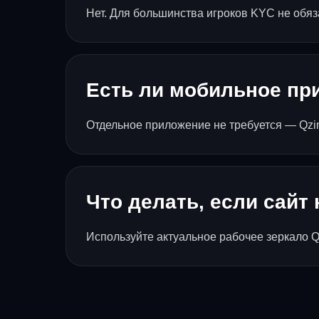
Нет. Для большинства игроков KYC не обяз
Есть ли мобильное пр
Отдельное приложение не требуется — Qzin
Что делать, если сайт
Используйте актуальное рабочее зеркало Q