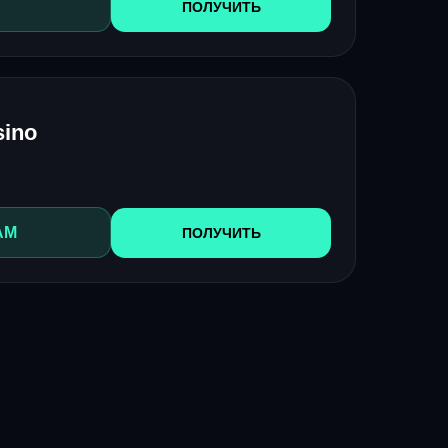
ПОЛУЧИТЬ
ino
AM
ПОЛУЧИТЬ