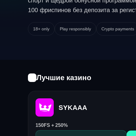
спорт и щедрой бонусной программой
100 фриспинов без депозита за регис
18+ only
Play responsibly
Crypto payments
Лучшие казино
SYKAAA
150FS + 250%