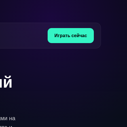
Играть сейчас
ый
ами на