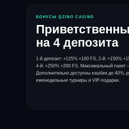
БОНУСЫ QZINO CASINO
Приветственны
на 4 депозита
1-й депозит: +125% +100 FS, 2-й: +150% +1
4-й: +250% +200 FS. Максимальный пакет 
Дополнительно доступны кэшбек до 40%, р
еженедельные турниры и VIP-подарки.