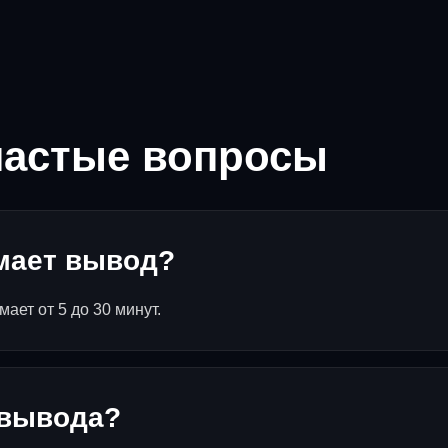
частые вопросы
мает вывод?
ает от 5 до 30 минут.
 вывода?