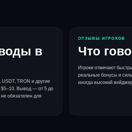
ОТЗЫВЫ ИГРОКОВ
воды в
Что гово
Игроки отмечают быстр
реальные бонусы и сил
n, USDT, TRON и другие
иногда высокий вейджер
$5–10. Вывод — от 5 до
 не обязателен для