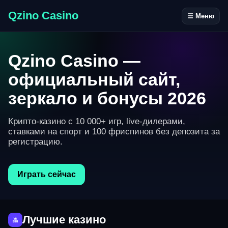
Qzino Casino
☰ Меню
Qzino Casino —
официальный сайт,
зеркало и бонусы 2026
Крипто-казино с 10 000+ игр, live-дилерами,
ставками на спорт и 100 фриспинов без депозита за
регистрацию.
Играть сейчас
Лучшие казино