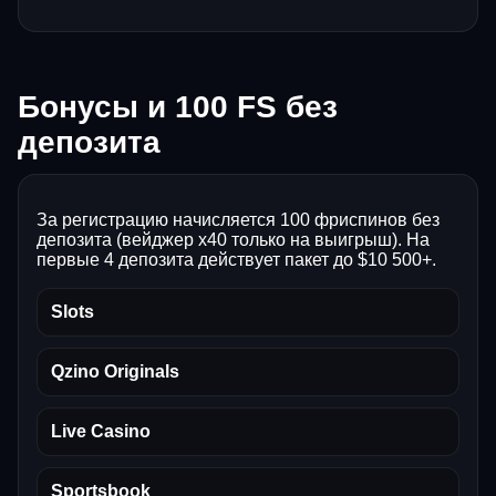
Бонусы и 100 FS без
депозита
За регистрацию начисляется 100 фриспинов без
депозита (вейджер x40 только на выигрыш). На
первые 4 депозита действует пакет до $10 500+.
Slots
Qzino Originals
Live Casino
Sportsbook