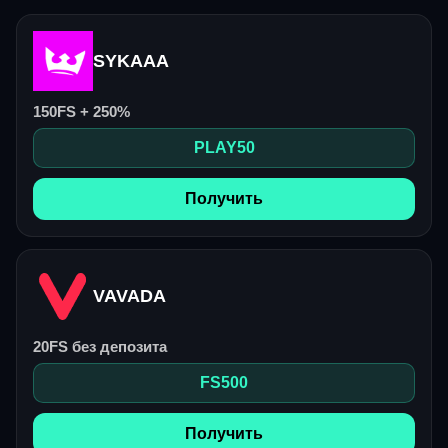
SYKAAA
150FS + 250%
PLAY50
Получить
VAVADA
20FS без депозита
FS500
Получить