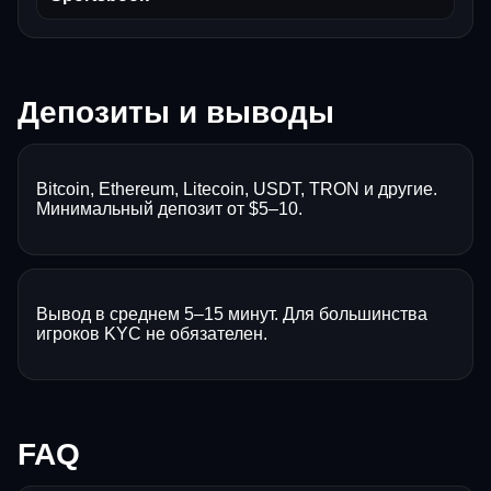
Депозиты и выводы
Bitcoin, Ethereum, Litecoin, USDT, TRON и другие.
Минимальный депозит от $5–10.
Вывод в среднем 5–15 минут. Для большинства
игроков KYC не обязателен.
FAQ