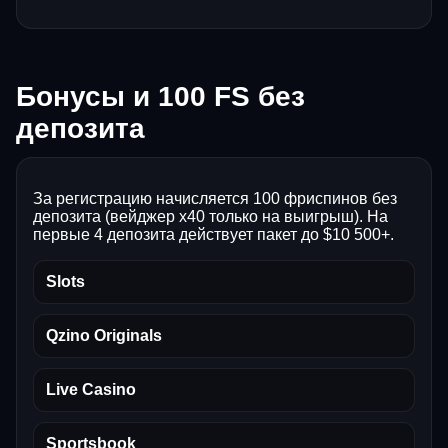
Бонусы и 100 FS без
депозита
За регистрацию начисляется 100 фриспинов без
депозита (вейджер x40 только на выигрыш). На
первые 4 депозита действует пакет до $10 500+.
Slots
Qzino Originals
Live Casino
Sportsbook