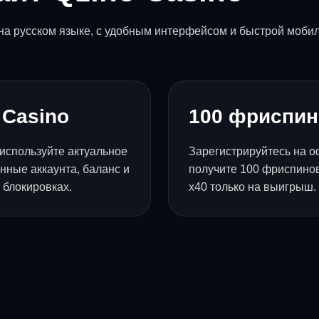
на русском языке, с удобным интерфейсом и быстрой мобил
 Casino
100 фриспин
используйте актуальное
Зарегистрируйтесь на о
нные аккаунта, баланс и
получите 100 фриспинов
 блокировках.
x40 только на выигрыш.