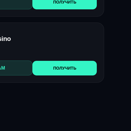
ПОЛУЧИТЬ
ino
AM
ПОЛУЧИТЬ