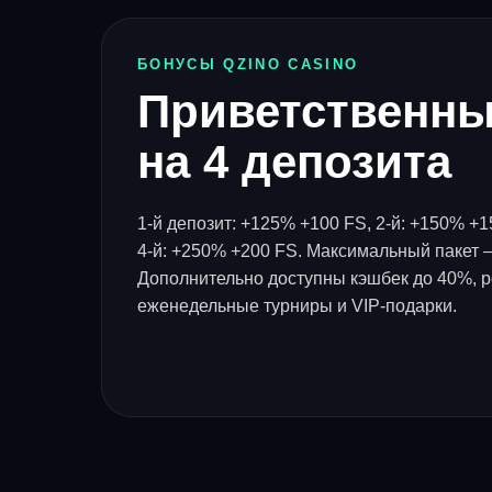
БОНУСЫ QZINO CASINO
Приветственны
на 4 депозита
1-й депозит: +125% +100 FS, 2-й: +150% +1
4-й: +250% +200 FS. Максимальный пакет 
Дополнительно доступны кэшбек до 40%, р
еженедельные турниры и VIP-подарки.