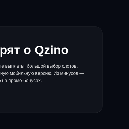
рят о Qzino
ые выплаты, большой выбор слотов,
ьную мобильную версию. Из минусов —
 на промо-бонусах.