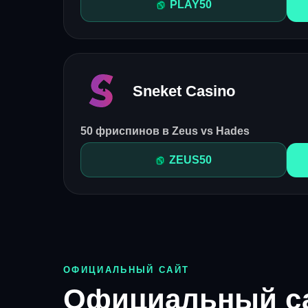
PLAY50
Sneket Casino
50 фриспинов в Zeus vs Hades
ZEUS50
ОФИЦИАЛЬНЫЙ САЙТ
Официальный са