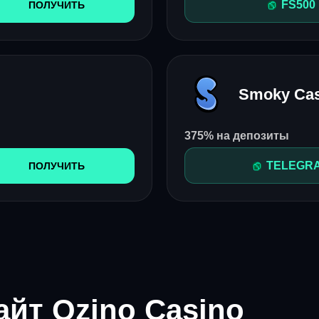
FS500
ПОЛУЧИТЬ
Smoky Cas
375% на депозиты
TELEGR
ПОЛУЧИТЬ
йт Qzino Casino