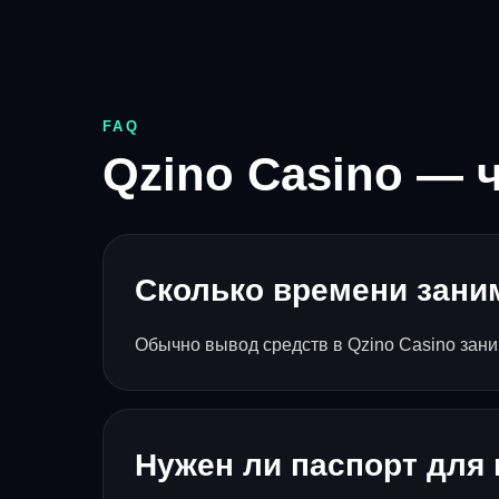
FAQ
Qzino Casino — 
Сколько времени зани
Обычно вывод средств в Qzino Casino заним
Нужен ли паспорт для