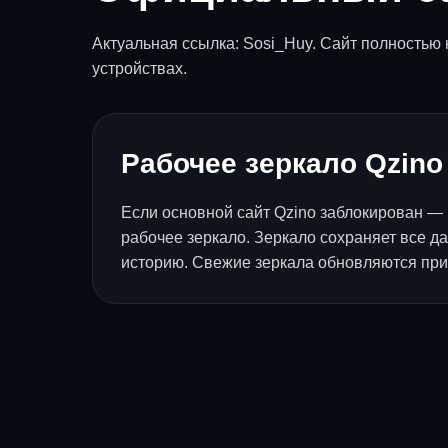
Актуальная ссылка: Sosi_Huy. Сайт полностью 
устройствах.
Рабочее зеркало Qzino
Если основной сайт Qzino заблокирован — 
рабочее зеркало. Зеркало сохраняет все да
историю. Свежие зеркала обновляются при