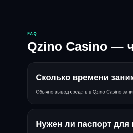
FAQ
Qzino Casino — 
Сколько времени зани
Обычно вывод средств в Qzino Casino заним
Нужен ли паспорт для