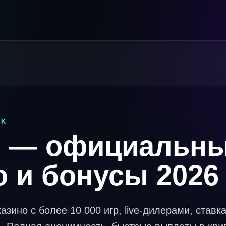
OK
no — официальн
о и бонусы 2026
зино с более 10 000 игр, live-дилерами, ставк