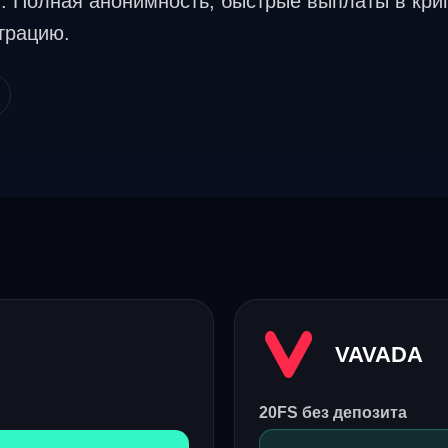
. Полная анонимность, быстрые выплаты в кри
трацию.
VAVADA
20FS без депозита