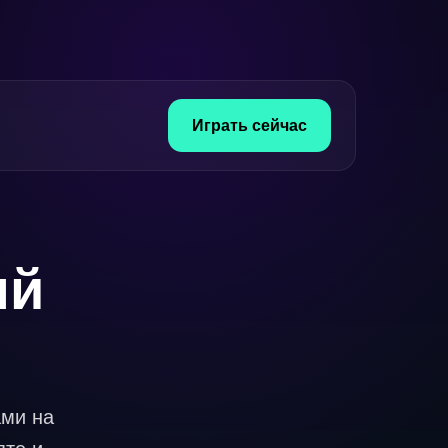
Играть сейчас
ый
ами на