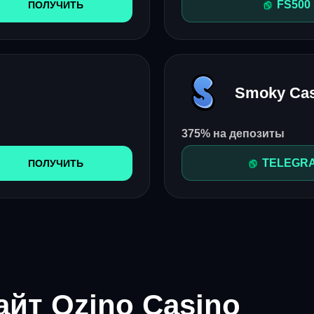
FS500
ПОЛУЧИТЬ
Smoky Cas
375% на депозиты
TELEGR
ПОЛУЧИТЬ
йт Qzino Casino