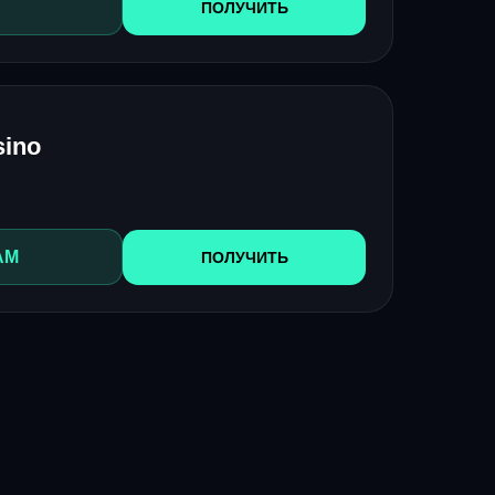
ПОЛУЧИТЬ
ino
AM
ПОЛУЧИТЬ