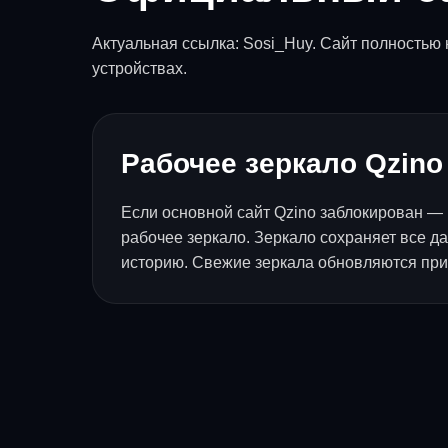
Актуальная ссылка: Sosi_Huy. Сайт полностью 
устройствах.
Рабочее зеркало Qzino
Если основной сайт Qzino заблокирован — 
рабочее зеркало. Зеркало сохраняет все да
историю. Свежие зеркала обновляются при