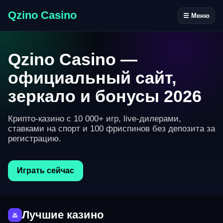
Qzino Casino
☰ Меню
Qzino Casino —
официальный сайт,
зеркало и бонусы 2026
Крипто-казино с 10 000+ игр, live-дилерами,
ставками на спорт и 100 фриспинов без депозита за
регистрацию.
Играть сейчас
Лучшие казино