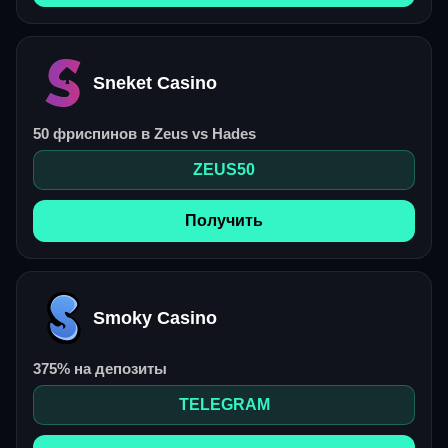
Sneket Casino
50 фриспинов в Zeus vs Hades
ZEUS50
Получить
Smoky Casino
375% на депозиты
TELEGRAM