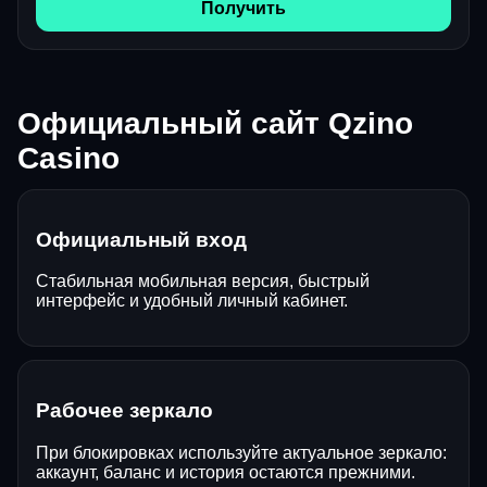
Получить
Официальный сайт Qzino
Casino
Официальный вход
Стабильная мобильная версия, быстрый
интерфейс и удобный личный кабинет.
Рабочее зеркало
При блокировках используйте актуальное зеркало:
аккаунт, баланс и история остаются прежними.