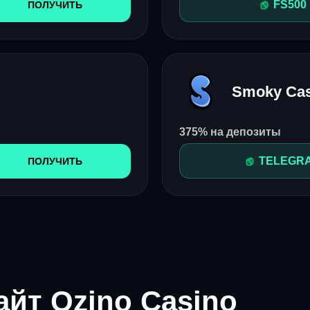
FS500
ПОЛУЧИТЬ
Smoky Cas
375% на депозиты
TELEGR
ПОЛУЧИТЬ
йт Qzino Casino