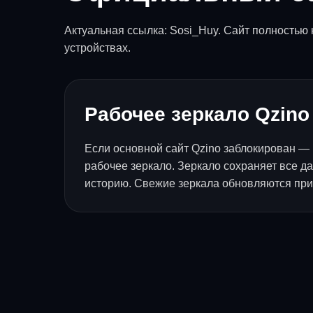
Актуальная ссылка: Sosi_Huy. Сайт полностью 
устройствах.
Рабочее зеркало Qzino
Если основной сайт Qzino заблокирован — 
рабочее зеркало. Зеркало сохраняет все да
историю. Свежие зеркала обновляются при