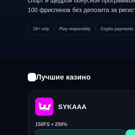
спорт и щедрой бонусной программой
100 фриспинов без депозита за регис
18+ only
Play responsibly
Crypto payments
Лучшие казино
SYKAAA
150FS + 250%