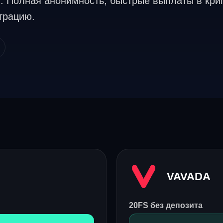
. Полная анонимность, быстрые выплаты в кри
трацию.
VAVADA
20FS без депозита