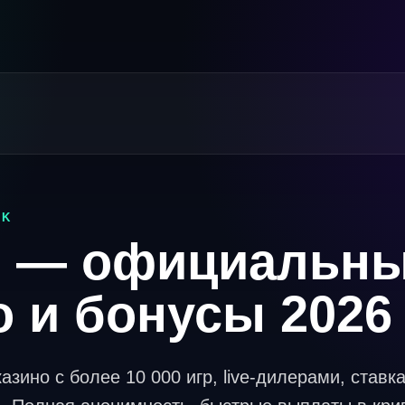
OK
no — официальн
о и бонусы 2026
зино с более 10 000 игр, live-дилерами, ставк