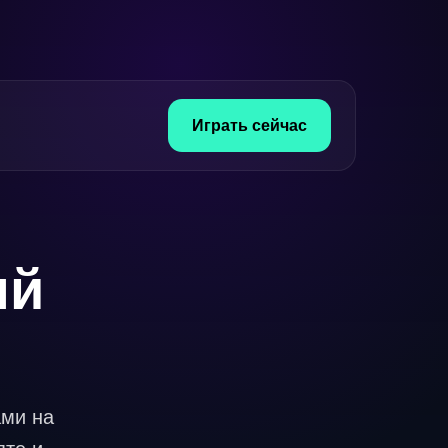
Играть сейчас
ый
ами на