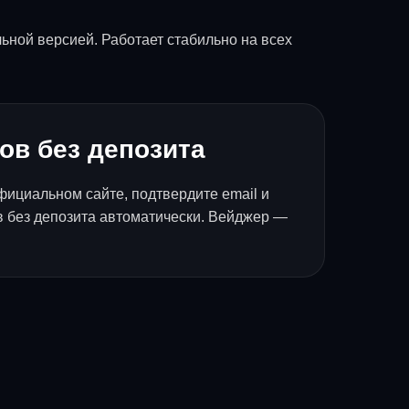
ьной версией. Работает стабильно на всех
ов без депозита
фициальном сайте, подтвердите email и
 без депозита автоматически. Вейджер —