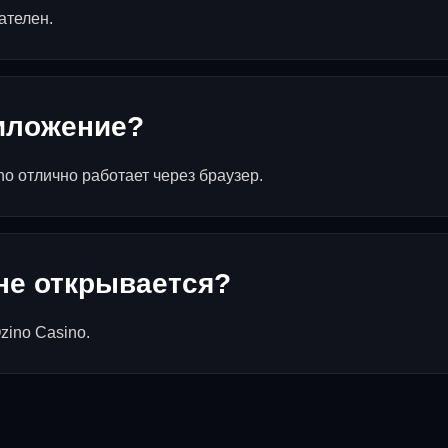
ателен.
иложение?
o отлично работает через браузер.
 не открывается?
zino Casino.