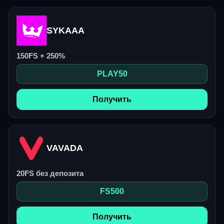
SYKAAA
150FS + 250%
PLAY50
Получить
VAVADA
20FS без депозита
FS500
Получить