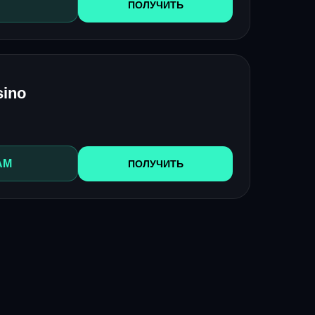
ПОЛУЧИТЬ
ino
AM
ПОЛУЧИТЬ