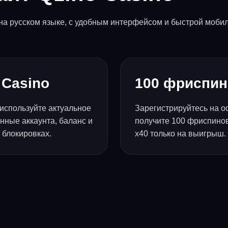
на русском языке, с удобным интерфейсом и быстрой мобил
 Casino
100 фриспин
используйте актуальное
Зарегистрируйтесь на о
нные аккаунта, баланс и
получите 100 фриспинов
 блокировках.
x40 только на выигрыш.