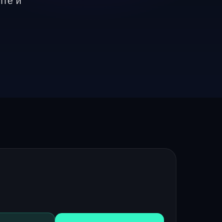
пте и