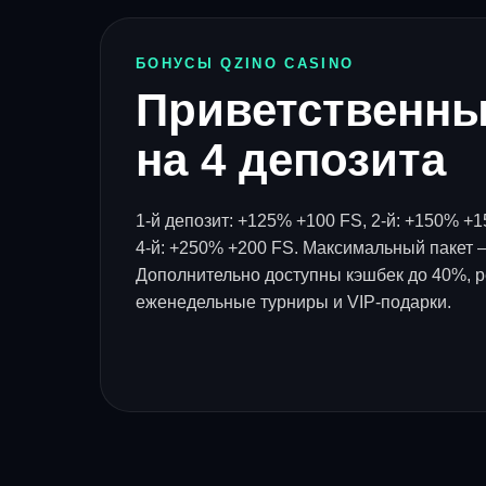
БОНУСЫ QZINO CASINO
Приветственны
на 4 депозита
1-й депозит: +125% +100 FS, 2-й: +150% +1
4-й: +250% +200 FS. Максимальный пакет 
Дополнительно доступны кэшбек до 40%, р
еженедельные турниры и VIP-подарки.