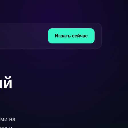
Играть сейчас
ый
ами на