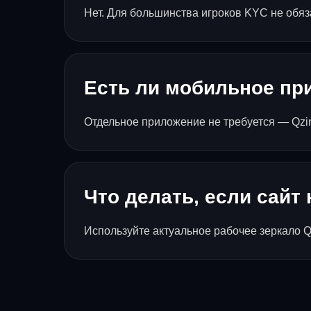
Нет. Для большинства игроков KYC не обяз
Есть ли мобильное пр
Отдельное приложение не требуется — Qzin
Что делать, если сайт
Используйте актуальное рабочее зеркало Q