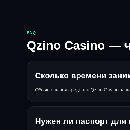
FAQ
Qzino Casino — 
Сколько времени зани
Обычно вывод средств в Qzino Casino заним
Нужен ли паспорт для