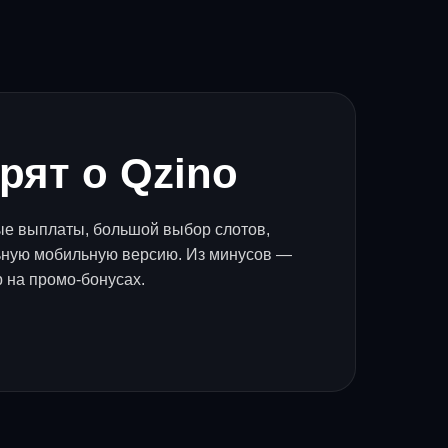
рят о Qzino
ые выплаты, большой выбор слотов,
ьную мобильную версию. Из минусов —
 на промо-бонусах.