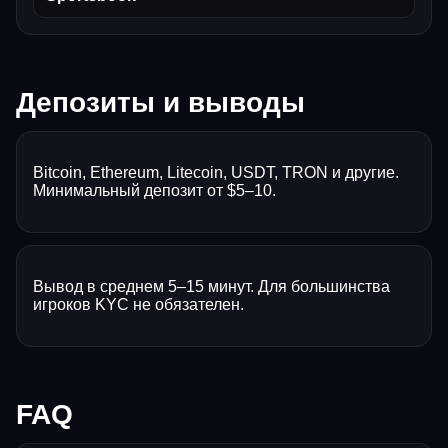
Депозиты и выводы
Bitcoin, Ethereum, Litecoin, USDT, TRON и другие.
Минимальный депозит от $5–10.
Вывод в среднем 5–15 минут. Для большинства
игроков KYC не обязателен.
FAQ