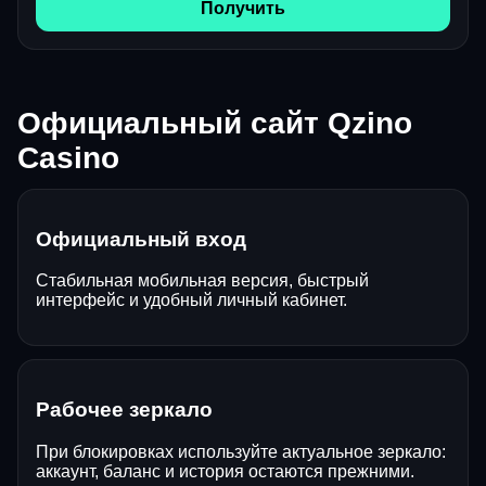
Получить
Официальный сайт Qzino
Casino
Официальный вход
Стабильная мобильная версия, быстрый
интерфейс и удобный личный кабинет.
Рабочее зеркало
При блокировках используйте актуальное зеркало:
аккаунт, баланс и история остаются прежними.