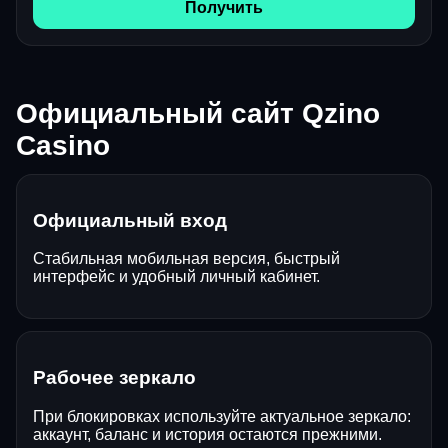
Получить
Официальный сайт Qzino
Casino
Официальный вход
Стабильная мобильная версия, быстрый
интерфейс и удобный личный кабинет.
Рабочее зеркало
При блокировках используйте актуальное зеркало:
аккаунт, баланс и история остаются прежними.