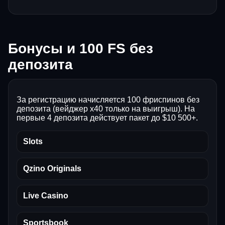
Бонусы и 100 FS без
депозита
За регистрацию начисляется 100 фриспинов без
депозита (вейджер x40 только на выигрыш). На
первые 4 депозита действует пакет до $10 500+.
Slots
Qzino Originals
Live Casino
Sportsbook