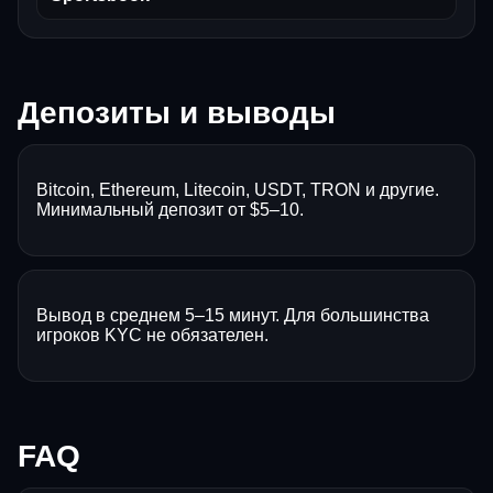
Депозиты и выводы
Bitcoin, Ethereum, Litecoin, USDT, TRON и другие.
Минимальный депозит от $5–10.
Вывод в среднем 5–15 минут. Для большинства
игроков KYC не обязателен.
FAQ