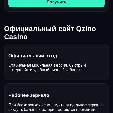
Получить
Официальный сайт Qzino
Casino
Официальный вход
Стабильная мобильная версия, быстрый
интерфейс и удобный личный кабинет.
Рабочее зеркало
При блокировках используйте актуальное зеркало:
аккаунт, баланс и история остаются прежними.