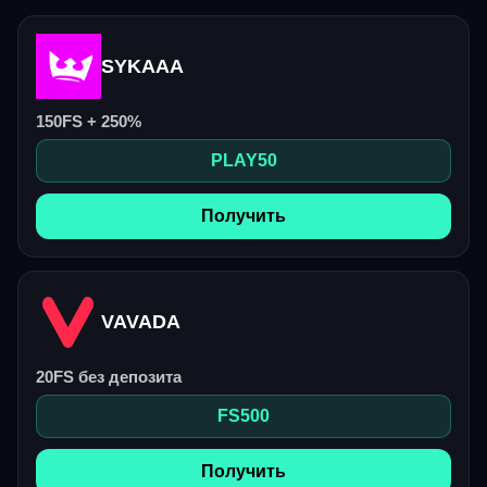
SYKAAA
150FS + 250%
PLAY50
Получить
VAVADA
20FS без депозита
FS500
Получить