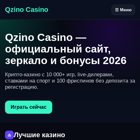
Qzino Casino
☰ Меню
Qzino Casino —
официальный сайт,
зеркало и бонусы 2026
Крипто-казино с 10 000+ игр, live-дилерами,
ставками на спорт и 100 фриспинов без депозита за
регистрацию.
Играть сейчас
Лучшие казино