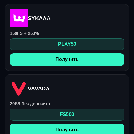
SYKAAA
150FS + 250%
PLAY50
Получить
VAVADA
20FS без депозита
FS500
Получить