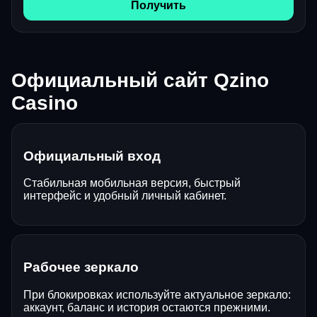
Получить
Официальный сайт Qzino
Casino
Официальный вход
Стабильная мобильная версия, быстрый
интерфейс и удобный личный кабинет.
Рабочее зеркало
При блокировках используйте актуальное зеркало:
аккаунт, баланс и история остаются прежними.