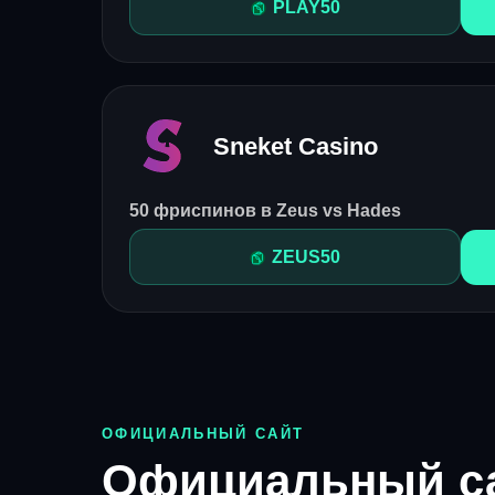
PLAY50
Sneket Casino
50 фриспинов в Zeus vs Hades
ZEUS50
ОФИЦИАЛЬНЫЙ САЙТ
Официальный са