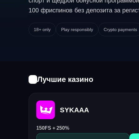
спорт и щедрой бонусной программой
100 фриспинов без депозита за регис
18+ only
Play responsibly
Crypto payments
Лучшие казино
SYKAAA
150FS + 250%