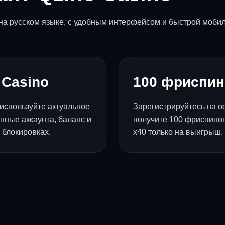
на русском языке, с удобным интерфейсом и быстрой мобил
 Casino
100 фриспин
используйте актуальное
Зарегистрируйтесь на о
нные аккаунта, баланс и
получите 100 фриспинов
 блокировках.
x40 только на выигрыш.