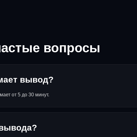
частые вопросы
мает вывод?
ает от 5 до 30 минут.
 вывода?