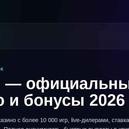
OK
no — официальн
о и бонусы 2026
зино с более 10 000 игр, live-дилерами, ставк