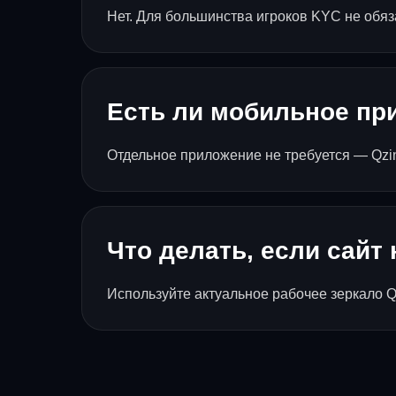
Нет. Для большинства игроков KYC не обяз
Есть ли мобильное пр
Отдельное приложение не требуется — Qzin
Что делать, если сайт
Используйте актуальное рабочее зеркало Q