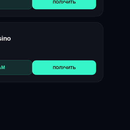
ПОЛУЧИТЬ
ino
AM
ПОЛУЧИТЬ