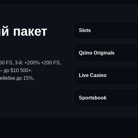
й пакет
Slots
Qzino Originals
50 FS, 3-й: +200% +200 FS,
— до $10 500+.
Live Casino
ейкбек до 15%,
Sportsbook