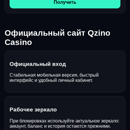
Получить
Официальный сайт Qzino
Casino
Официальный вход
Стабильная мобильная версия, быстрый
интерфейс и удобный личный кабинет.
Рабочее зеркало
При блокировках используйте актуальное зеркало:
аккаунт, баланс и история остаются прежними.