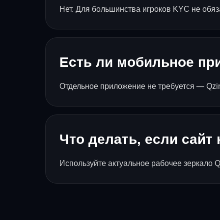
Нет. Для большинства игроков KYC не обяз
Есть ли мобильное пр
Отдельное приложение не требуется — Qzin
Что делать, если сайт
Используйте актуальное рабочее зеркало Q