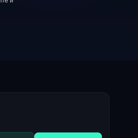
пте и