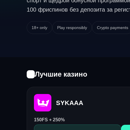
спорт и щедрой бонусной программой
100 фриспинов без депозита за регис
18+ only
Play responsibly
Crypto payments
Лучшие казино
SYKAAA
150FS + 250%