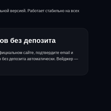
ьной версией. Работает стабильно на всех
ов без депозита
фициальном сайте, подтвердите email и
 без депозита автоматически. Вейджер —