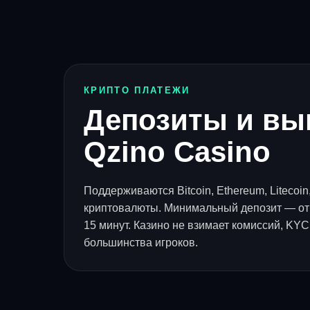
КРИПТО ПЛАТЕЖИ
Депозиты и вы
Qzino Casino
Поддерживаются Bitcoin, Ethereum, Litecoi
криптовалюты. Минимальный депозит — от 
15 минут. Казино не взимает комиссий, KYC
большинства игроков.