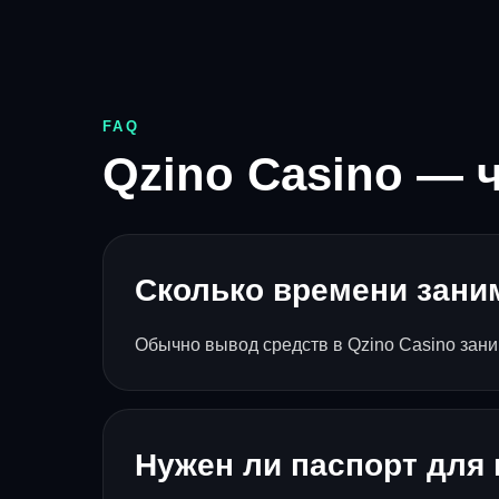
FAQ
Qzino Casino — 
Сколько времени зани
Обычно вывод средств в Qzino Casino заним
Нужен ли паспорт для