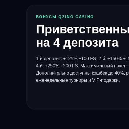
БОНУСЫ QZINO CASINO
Приветственны
на 4 депозита
1-й депозит: +125% +100 FS, 2-й: +150% +1
4-й: +250% +200 FS. Максимальный пакет 
Дополнительно доступны кэшбек до 40%, р
еженедельные турниры и VIP-подарки.