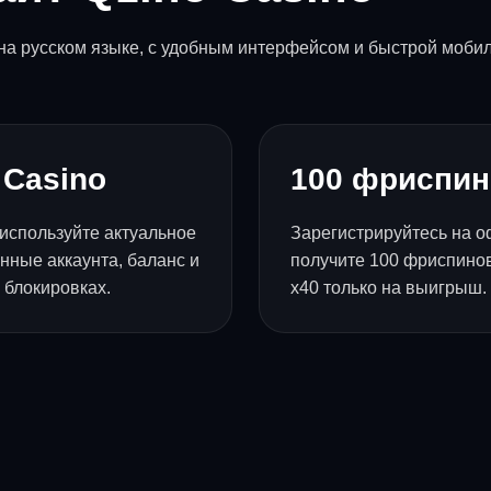
на русском языке, с удобным интерфейсом и быстрой мобил
 Casino
100 фриспин
используйте актуальное
Зарегистрируйтесь на о
нные аккаунта, баланс и
получите 100 фриспинов
 блокировках.
x40 только на выигрыш.