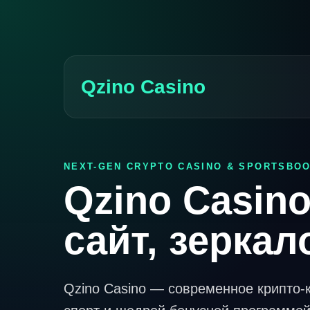
Qzino Casino
NEXT-GEN CRYPTO CASINO & SPORTSBO
Qzino Casi
сайт, зеркал
Qzino Casino — современное крипто-ка