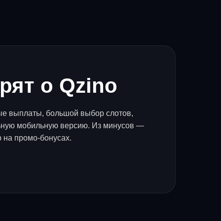
рят о Qzino
ые выплаты, большой выбор слотов,
ьную мобильную версию. Из минусов —
 на промо-бонусах.