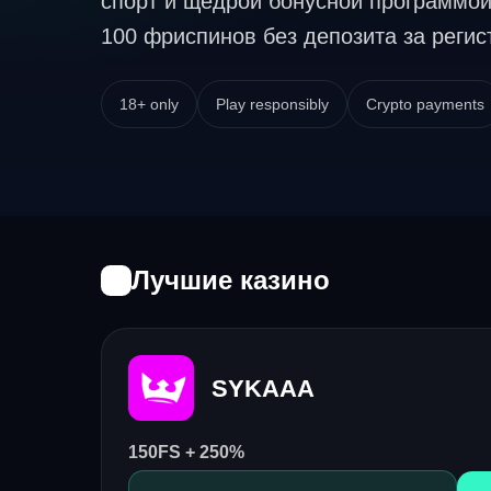
спорт и щедрой бонусной программой
100 фриспинов без депозита за регис
18+ only
Play responsibly
Crypto payments
Лучшие казино
SYKAAA
150FS + 250%