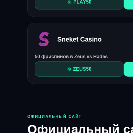
PLAY50
Sneket Casino
50 фриспинов в Zeus vs Hades
ZEUS50
ОФИЦИАЛЬНЫЙ САЙТ
Официальный са