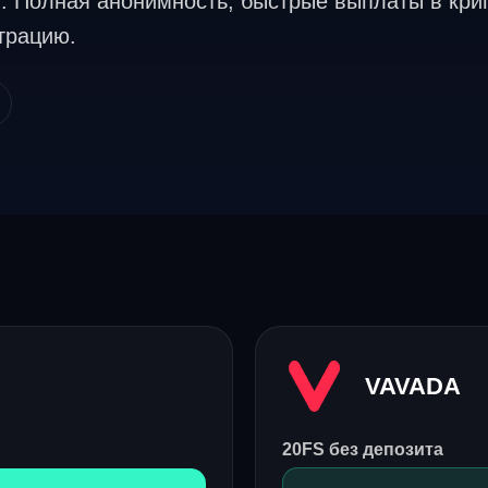
. Полная анонимность, быстрые выплаты в кри
трацию.
VAVADA
20FS без депозита