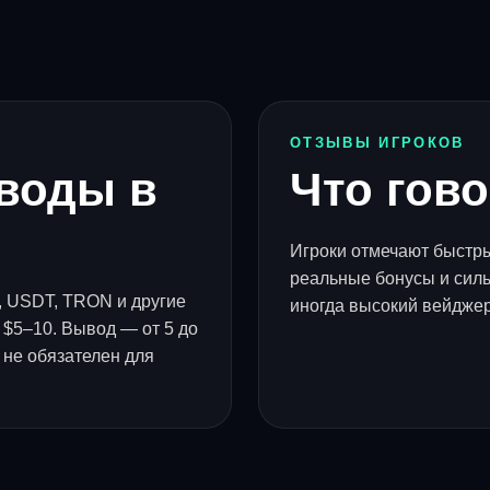
ОТЗЫВЫ ИГРОКОВ
воды в
Что гово
Игроки отмечают быстр
реальные бонусы и сил
n, USDT, TRON и другие
иногда высокий вейджер
$5–10. Вывод — от 5 до
 не обязателен для