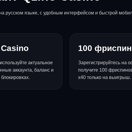
на русском языке, с удобным интерфейсом и быстрой мобил
 Casino
100 фриспин
используйте актуальное
Зарегистрируйтесь на о
нные аккаунта, баланс и
получите 100 фриспинов
 блокировках.
x40 только на выигрыш.