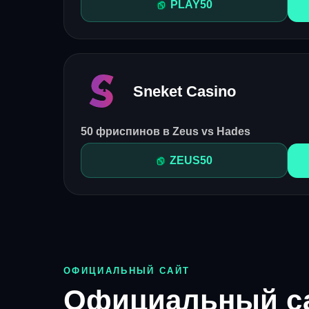
PLAY50
Sneket Casino
50 фриспинов в Zeus vs Hades
ZEUS50
ОФИЦИАЛЬНЫЙ САЙТ
Официальный са