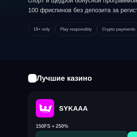
спорт и щедрой бонусной программой
100 фриспинов без депозита за регис
18+ only
Play responsibly
Crypto payments
Лучшие казино
SYKAAA
150FS + 250%