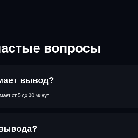
частые вопросы
мает вывод?
ает от 5 до 30 минут.
 вывода?