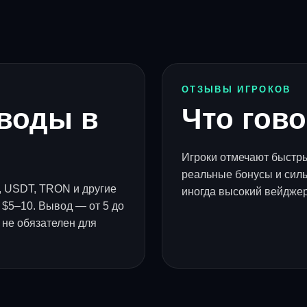
ОТЗЫВЫ ИГРОКОВ
воды в
Что гово
Игроки отмечают быстр
реальные бонусы и сил
n, USDT, TRON и другие
иногда высокий вейджер
$5–10. Вывод — от 5 до
 не обязателен для