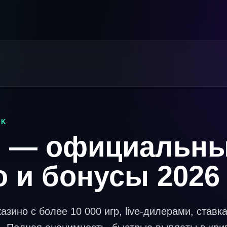
OK
no — официальн
о и бонусы 2026
зино с более 10 000 игр, live-дилерами, ставк