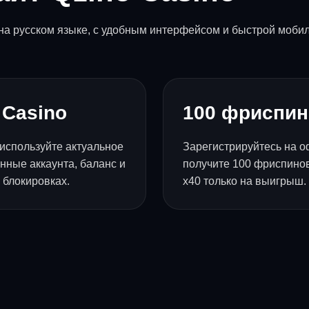
на русском языке, с удобным интерфейсом и быстрой мобил
 Casino
100 фриспин
используйте актуальное
Зарегистрируйтесь на о
нные аккаунта, баланс и
получите 100 фриспинов
 блокировках.
x40 только на выигрыш.