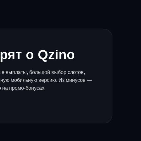
рят о Qzino
ые выплаты, большой выбор слотов,
ьную мобильную версию. Из минусов —
 на промо-бонусах.