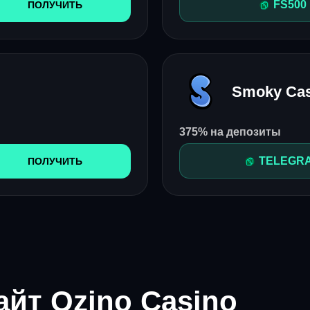
FS500
ПОЛУЧИТЬ
Smoky Cas
375% на депозиты
TELEGR
ПОЛУЧИТЬ
йт Qzino Casino