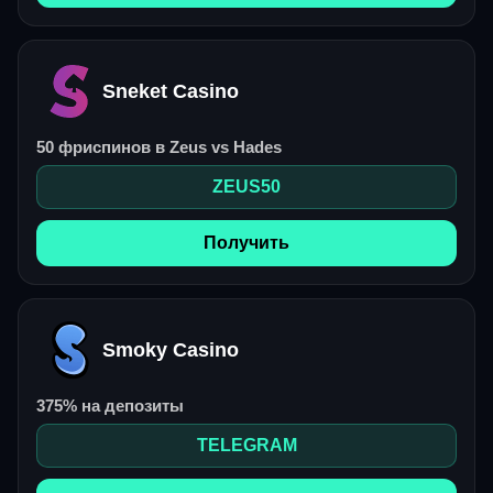
Sneket Casino
50 фриспинов в Zeus vs Hades
ZEUS50
Получить
Smoky Casino
375% на депозиты
TELEGRAM