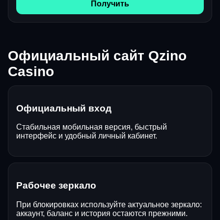
Получить
Официальный сайт Qzino
Casino
Официальный вход
Стабильная мобильная версия, быстрый
интерфейс и удобный личный кабинет.
Рабочее зеркало
При блокировках используйте актуальное зеркало:
аккаунт, баланс и история остаются прежними.