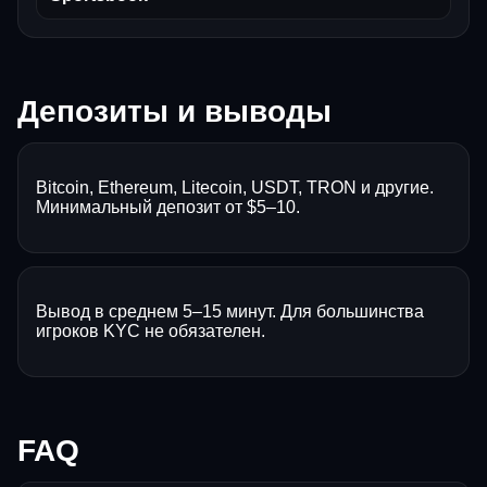
Депозиты и выводы
Bitcoin, Ethereum, Litecoin, USDT, TRON и другие.
Минимальный депозит от $5–10.
Вывод в среднем 5–15 минут. Для большинства
игроков KYC не обязателен.
FAQ