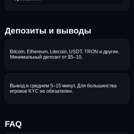
Депозиты и выводы
Bitcoin, Ethereum, Litecoin, USDT, TRON и другие.
Минимальный депозит от $5–10.
Вывод в среднем 5–15 минут. Для большинства
игроков KYC не обязателен.
FAQ