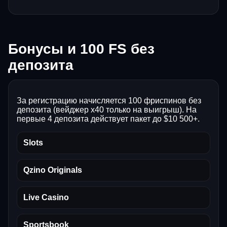
Бонусы и 100 FS без
депозита
За регистрацию начисляется 100 фриспинов без
депозита (вейджер x40 только на выигрыш). На
первые 4 депозита действует пакет до $10 500+.
Slots
Qzino Originals
Live Casino
Sportsbook