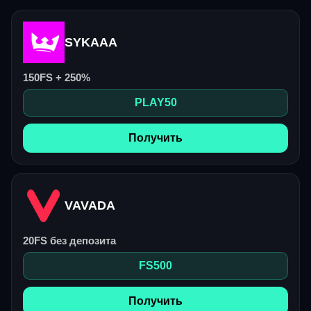
SYKAAA
150FS + 250%
PLAY50
Получить
VAVADA
20FS без депозита
FS500
Получить