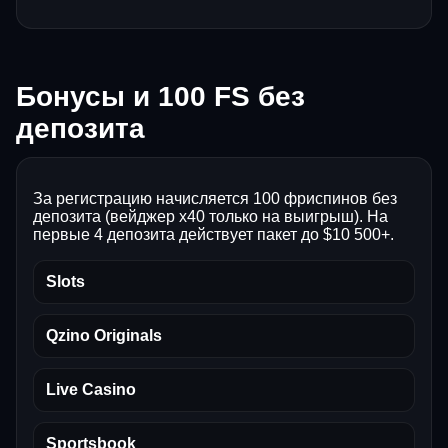
Бонусы и 100 FS без
депозита
За регистрацию начисляется 100 фриспинов без
депозита (вейджер x40 только на выигрыш). На
первые 4 депозита действует пакет до $10 500+.
Slots
Qzino Originals
Live Casino
Sportsbook