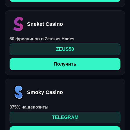
Sneket Casino
50 фриспинов в Zeus vs Hades
ZEUS50
Получить
Smoky Casino
375% на депозиты
TELEGRAM