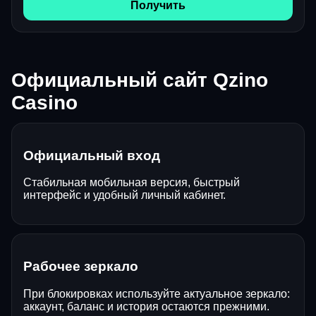
Получить
Официальный сайт Qzino
Casino
Официальный вход
Стабильная мобильная версия, быстрый
интерфейс и удобный личный кабинет.
Рабочее зеркало
При блокировках используйте актуальное зеркало:
аккаунт, баланс и история остаются прежними.