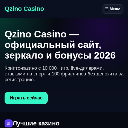
Qzino Casino
☰ Меню
Qzino Casino —
официальный сайт,
зеркало и бонусы 2026
Крипто-казино с 10 000+ игр, live-дилерами,
ставками на спорт и 100 фриспинов без депозита за
регистрацию.
Играть сейчас
Лучшие казино