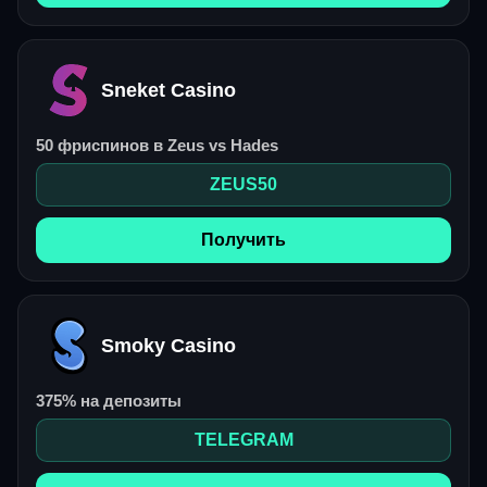
Sneket Casino
50 фриспинов в Zeus vs Hades
ZEUS50
Получить
Smoky Casino
375% на депозиты
TELEGRAM