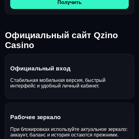
Получить
Официальный сайт Qzino
Casino
Официальный вход
Стабильная мобильная версия, быстрый
интерфейс и удобный личный кабинет.
Рабочее зеркало
При блокировках используйте актуальное зеркало:
аккаунт, баланс и история остаются прежними.