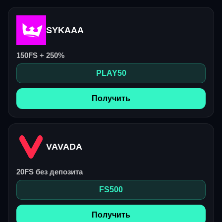
SYKAAA
150FS + 250%
PLAY50
Получить
VAVADA
20FS без депозита
FS500
Получить