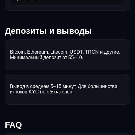
Депозиты и выводы
Bitcoin, Ethereum, Litecoin, USDT, TRON и другие.
Минимальный депозит от $5–10.
Вывод в среднем 5–15 минут. Для большинства
игроков KYC не обязателен.
FAQ