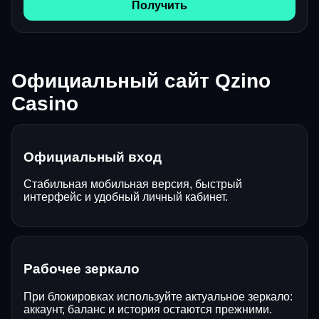
Получить
Официальный сайт Qzino
Casino
Официальный вход
Стабильная мобильная версия, быстрый
интерфейс и удобный личный кабинет.
Рабочее зеркало
При блокировках используйте актуальное зеркало:
аккаунт, баланс и история остаются прежними.