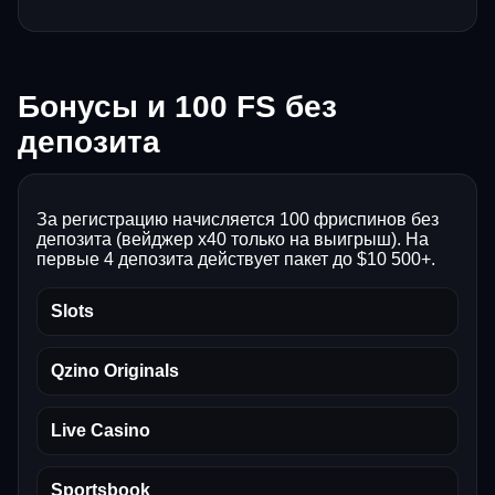
Бонусы и 100 FS без
депозита
За регистрацию начисляется 100 фриспинов без
депозита (вейджер x40 только на выигрыш). На
первые 4 депозита действует пакет до $10 500+.
Slots
Qzino Originals
Live Casino
Sportsbook