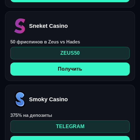
Sneket Casino
50 фриспинов в Zeus vs Hades
ZEUS50
Получить
Smoky Casino
375% на депозиты
TELEGRAM