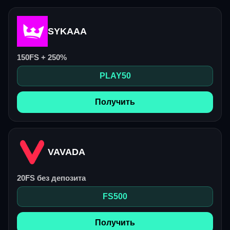
SYKAAA
150FS + 250%
PLAY50
Получить
VAVADA
20FS без депозита
FS500
Получить