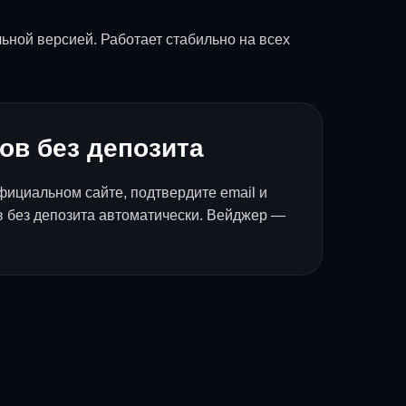
ьной версией. Работает стабильно на всех
ов без депозита
фициальном сайте, подтвердите email и
 без депозита автоматически. Вейджер —