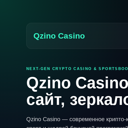
Qzino Casino
NEXT-GEN CRYPTO CASINO & SPORTSBO
Qzino Casi
сайт, зеркал
Qzino Casino — современное крипто-ка