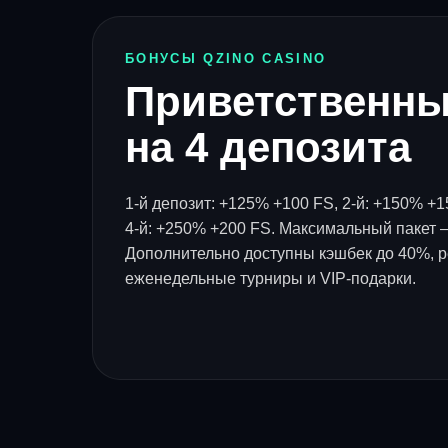
БОНУСЫ QZINO CASINO
Приветственны
на 4 депозита
1-й депозит: +125% +100 FS, 2-й: +150% +1
4-й: +250% +200 FS. Максимальный пакет 
Дополнительно доступны кэшбек до 40%, р
еженедельные турниры и VIP-подарки.