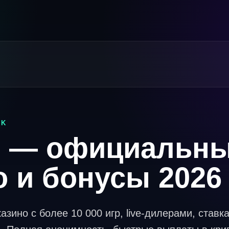
OK
no — официальн
о и бонусы 2026
зино с более 10 000 игр, live-дилерами, ставк