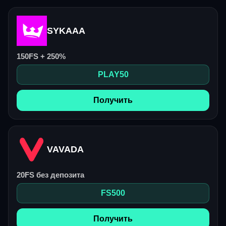
SYKAAA
150FS + 250%
PLAY50
Получить
VAVADA
20FS без депозита
FS500
Получить