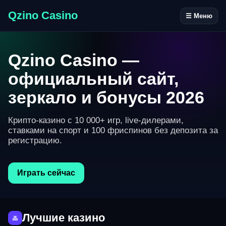
Qzino Casino
☰ Меню
Qzino Casino —
официальный сайт,
зеркало и бонусы 2026
Крипто-казино с 10 000+ игр, live-дилерами,
ставками на спорт и 100 фриспинов без депозита за
регистрацию.
Играть сейчас
Лучшие казино