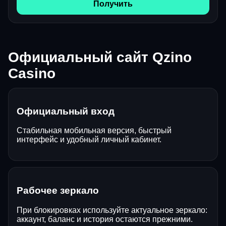
Получить
Официальный сайт Qzino
Casino
Официальный вход
Стабильная мобильная версия, быстрый
интерфейс и удобный личный кабинет.
Рабочее зеркало
При блокировках используйте актуальное зеркало:
аккаунт, баланс и история остаются прежними.