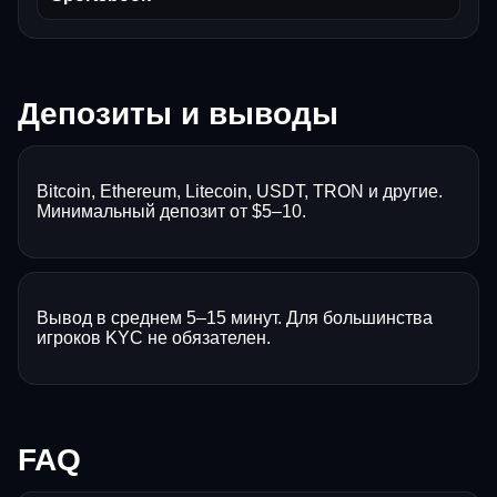
Депозиты и выводы
Bitcoin, Ethereum, Litecoin, USDT, TRON и другие.
Минимальный депозит от $5–10.
Вывод в среднем 5–15 минут. Для большинства
игроков KYC не обязателен.
FAQ