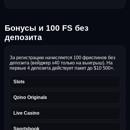
Бонусы и 100 FS без
депозита
За регистрацию начисляется 100 фриспинов без
депозита (вейджер x40 только на выигрыш). На
первые 4 депозита действует пакет до $10 500+.
Slots
Qzino Originals
Live Casino
Sportsbook