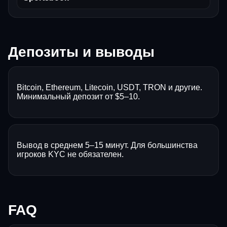
Депозиты и выводы
Bitcoin, Ethereum, Litecoin, USDT, TRON и другие.
Минимальный депозит от $5–10.
Вывод в среднем 5–15 минут. Для большинства
игроков KYC не обязателен.
FAQ