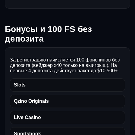
Бонусы и 100 FS без
депозита
За регистрацию начисляется 100 фриспинов без
депозита (вейджер x40 только на выигрыш). На
первые 4 депозита действует пакет до $10 500+.
Slots
Qzino Originals
Live Casino
Sportsbook