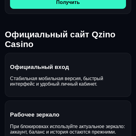
Получить
Официальный сайт Qzino
Casino
Официальный вход
Стабильная мобильная версия, быстрый
интерфейс и удобный личный кабинет.
Рабочее зеркало
При блокировках используйте актуальное зеркало:
аккаунт, баланс и история остаются прежними.