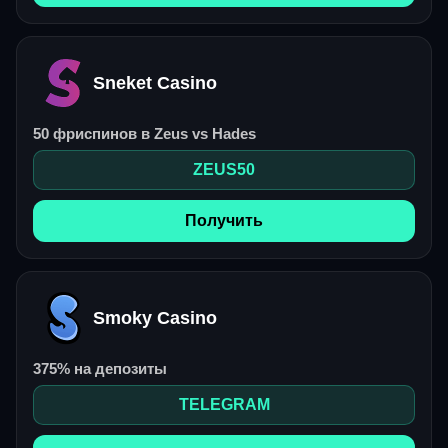
Sneket Casino
50 фриспинов в Zeus vs Hades
ZEUS50
Получить
Smoky Casino
375% на депозиты
TELEGRAM