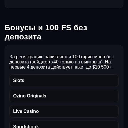
Бонусы и 100 FS без
депозита
За регистрацию начисляется 100 фриспинов без
депозита (вейджер x40 только на выигрыш). На
первые 4 депозита действует пакет до $10 500+.
Slots
Qzino Originals
Live Casino
Sportsbook