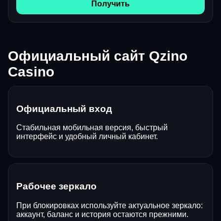
Получить
Официальный сайт Qzino
Casino
Официальный вход
Стабильная мобильная версия, быстрый
интерфейс и удобный личный кабинет.
Рабочее зеркало
При блокировках используйте актуальное зеркало:
аккаунт, баланс и история остаются прежними.