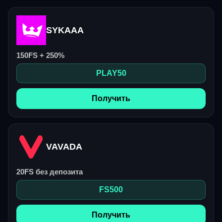
SYKAAA
150FS + 250%
PLAY50
Получить
VAVADA
20FS без депозита
FS500
Получить