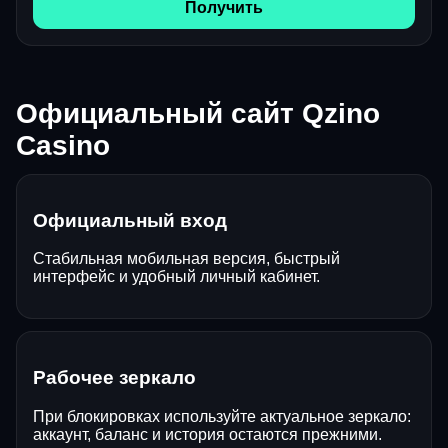
Получить
Официальный сайт Qzino
Casino
Официальный вход
Стабильная мобильная версия, быстрый
интерфейс и удобный личный кабинет.
Рабочее зеркало
При блокировках используйте актуальное зеркало:
аккаунт, баланс и история остаются прежними.