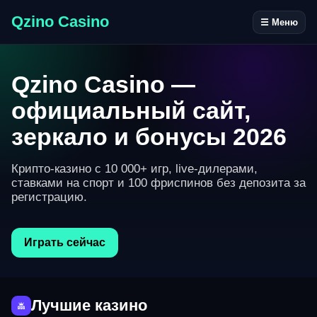
Qzino Casino
☰ Меню
Qzino Casino —
официальный сайт,
зеркало и бонусы 2026
Крипто-казино с 10 000+ игр, live-дилерами,
ставками на спорт и 100 фриспинов без депозита за
регистрацию.
Играть сейчас
Лучшие казино