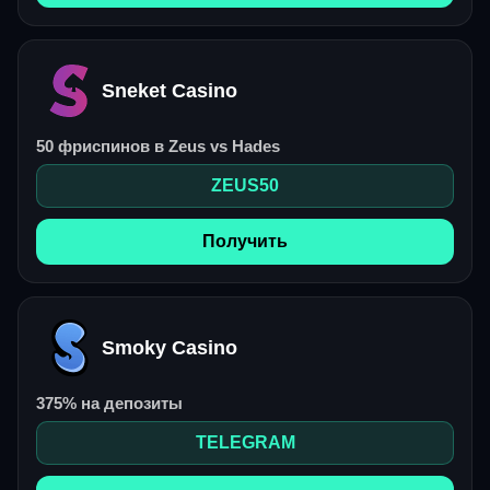
Sneket Casino
50 фриспинов в Zeus vs Hades
ZEUS50
Получить
Smoky Casino
375% на депозиты
TELEGRAM