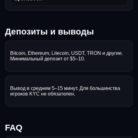
Депозиты и выводы
Bitcoin, Ethereum, Litecoin, USDT, TRON и другие.
Минимальный депозит от $5–10.
Вывод в среднем 5–15 минут. Для большинства
игроков KYC не обязателен.
FAQ