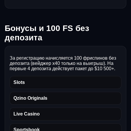
Бонусы и 100 FS без
депозита
За регистрацию начисляется 100 фриспинов без
депозита (вейджер x40 только на выигрыш). На
первые 4 депозита действует пакет до $10 500+.
Slots
Qzino Originals
Live Casino
Sportsbook