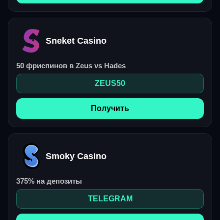
Sneket Casino
50 фриспинов в Zeus vs Hades
ZEUS50
Получить
Smoky Casino
375% на депозиты
TELEGRAM