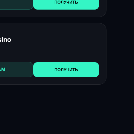
ПОЛУЧИТЬ
ino
AM
ПОЛУЧИТЬ