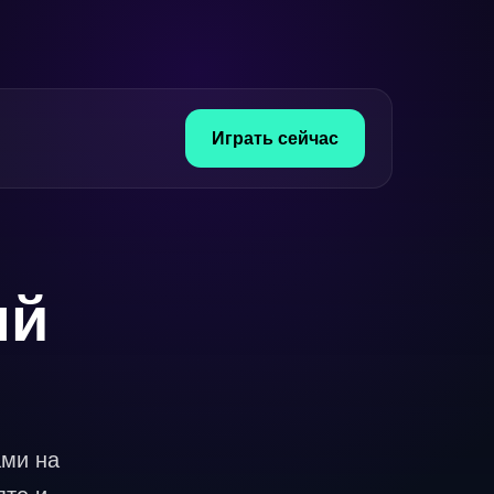
Играть сейчас
ый
ами на