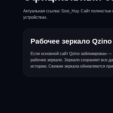
Актуальная ссылка: Sosi_Huy. Сайт полностью 
устройствах.
Рабочее зеркало Qzino
Если основной сайт Qzino заблокирован — 
рабочее зеркало. Зеркало сохраняет все да
историю. Свежие зеркала обновляются при