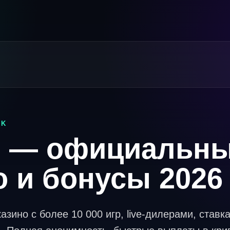
OK
no — официальн
о и бонусы 2026
зино с более 10 000 игр, live-дилерами, ставк