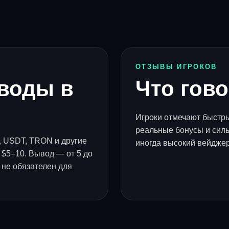
ОТЗЫВЫ ИГРОКОВ
воды в
Что гово
Игроки отмечают быстр
реальные бонусы и сил
n, USDT, TRON и другие
иногда высокий вейджер
$5–10. Вывод — от 5 до
 не обязателен для