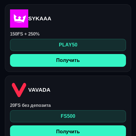
SYKAAA
150FS + 250%
PLAY50
Получить
VAVADA
20FS без депозита
FS500
Получить