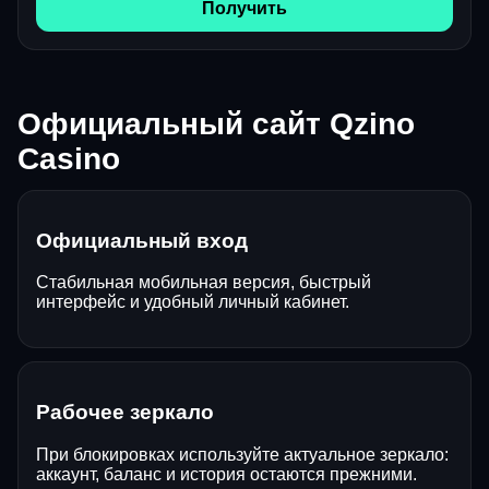
Получить
Официальный сайт Qzino
Casino
Официальный вход
Стабильная мобильная версия, быстрый
интерфейс и удобный личный кабинет.
Рабочее зеркало
При блокировках используйте актуальное зеркало:
аккаунт, баланс и история остаются прежними.