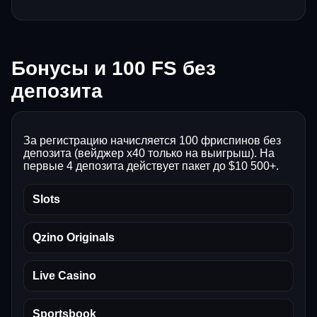
Бонусы и 100 FS без
депозита
За регистрацию начисляется 100 фриспинов без
депозита (вейджер x40 только на выигрыш). На
первые 4 депозита действует пакет до $10 500+.
Slots
Qzino Originals
Live Casino
Sportsbook